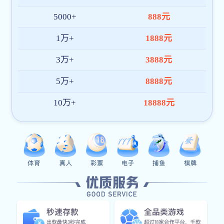
往往不是繁复包装，而是气质本身。
从细节看，张豆豆的状态延续了运动员出身的优势。
站姿笔直、动作收放自然，面对现场拍摄和互动时也
显得从容。这样的表现并不需要刻意营造“氛围感”，
因为长期训练留下的体态管理和精神面貌，本身就是
一种稳定输出。简约造型之下，反而更容易看出个人
底色，这也是她此次亮相能够引发关注的重要原因。
活动现场的整体节奏较为轻松，张豆豆与现场嘉宾、
工作人员互动时，表情自然，没有明显距离感。对公
众来说，这类体育活动中的亮相往往不只是看服装和
外形，更看重参与者是否能和活动主题形成呼应。张
豆豆的出现恰好满足了这一点，她的运动员身份、现
场状态和整体气场放在一起，形成了比较完整的视觉