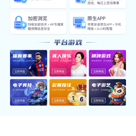
印象。
运动员气质明显，舞台之外依旧有辨
识度
张豆豆最容易让人记住的，还是她身上那种非常明确
的运动员气质。即便不站在赛场上，整个人依旧有一
种训练过后的紧致感，动作不拖沓，神态也比较稳
定。这样的辨识度并不依赖华丽包装，而是来自长期
专业训练形成的身体控制力和气质沉淀。在体育活动
现场，这种特质显得尤其贴切，也让她与活动主题之
间有了更自然的连接。
她的亮相之所以引关注，也在于公众对优秀运动员的
气质始终保持较高认知度。很多时候，大家并不是单
纯看一套造型，而是希望看到熟悉的体育人物在不同