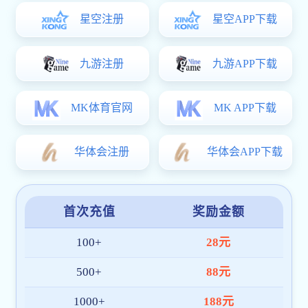
光。作为曾经备受关注的体操运动员，她这次以简约
干练的造型亮相，没有刻意追求繁复装饰，却凭借利
落的气质和稳定的仪态成为镜头焦点。整体形象清爽
自然，既保留了运动员特有的精神面貌，也展现出日
常状态下的松弛感，让现场氛围多了几分轻快与亲
和。
简约造型亮相，第一时间抓住视线
张豆豆现身体育活动现场时，穿搭选择并不复杂，颜
色和版型都偏向简洁路线，没有过多修饰，却很符合
公共活动的场景气质。这样的造型放在一众嘉宾中并
不张扬，但胜在干净利落，配合她本身清晰的五官和
挺拔的身形，整体呈现出一种很舒服的观感。现场不
少镜头也自然聚焦在她身上，说明真正能被记住的，