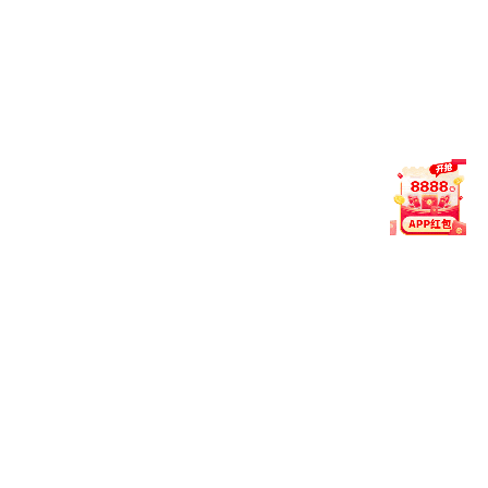
的体育人物特征，也保留了个人风格。
从整体观感来看，张豆豆展现出的依旧是运动员风采
中最具辨识度的部分：干净、克制、自然。这样的现
场状态不需要额外修饰，就已经能够形成清晰记忆
点。对于关注体育人物动态的观众而言，这次亮相不
仅是一次普通出席，更像是一次关于气质与形象的自
然展示，轻松却不随意，低调却有存在感。
上一篇：
费德勒温网男单决赛逆转穆雷夺冠…
下一篇：